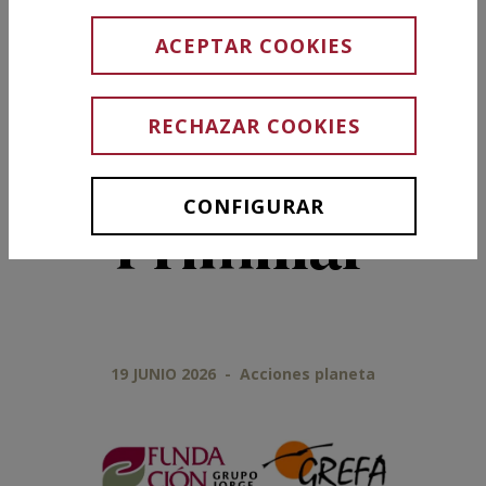
del cernícalo
ACEPTAR COOKIES
primilla en
RECHAZAR COOKIES
nuestro
CONFIGURAR
Primillar
19 JUNIO 2026
-
Acciones planeta