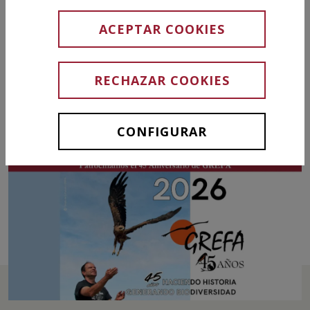
de GREFA
ACEPTAR COOKIES
RECHAZAR COOKIES
19 MAYO 2026
-
Acciones planeta
CONFIGURAR