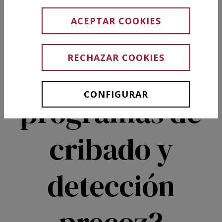
qué es tan
ACEPTAR COOKIES
importante
RECHAZAR COOKIES
participar en
CONFIGURAR
programas de
cribado y
detección